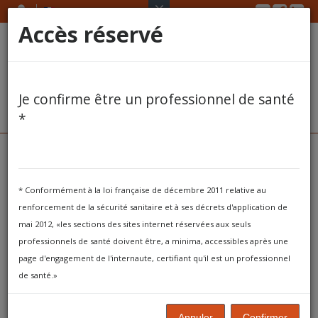
Twitter
Face
Li
Skip
SARL
to
Accès réservé
content
VOTRE COMPTE
DOCUMENTS
Je confirme être un professionnel de santé
*
TRAITEMENT
Nous
contacter
ARTICLES
* Conformément à la loi française de décembre 2011 relative au
Par
formulaire :
AIDE
renforcement de la sécurité sanitaire et à ses décrets d'application de
Tous les champs sont obligatoires
mai 2012, «les sections des sites internet réservées aux seuls
CONTACT
professionnels de santé doivent être, a minima, accessibles après une
Votre nom
page d'engagement de l'internaute, certifiant qu'il est un professionnel
de santé.»
Votre email
Annuler
Confirmer