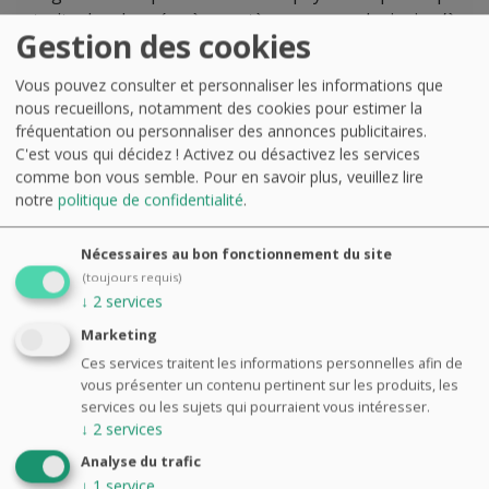
traite des données à caractère personnel, ainsi qu’à
Gestion des cookies
toute entité à travers le monde qui traite des
données à caractère personnel appartenant à des
Vous pouvez consulter et personnaliser les informations que
résidents de l’UE.
nous recueillons, notamment des cookies pour estimer la
fréquentation ou personnaliser des annonces publicitaires.
Nous utilisons des cookies de mesure
C'est vous qui décidez ! Activez ou désactivez les services
d'audience ou en lien avec les réseaux sociaux.
comme bon vous semble.
Pour en savoir plus, veuillez lire
Un bandeau d'information est affiché lors de
notre
politique de confidentialité
.
toute nouvelle utilisation du site.
Tous nos sites possèdent leur
Politique de
Nécessaires au bon fonctionnement du site
confidentialité
, détaillant les données
(toujours requis)
collectées et leur utilisation
↓
2
services
Marketing
Ces services traitent les informations personnelles afin de
vous présenter un contenu pertinent sur les produits, les
services ou les sujets qui pourraient vous intéresser.
Mentions
légales :
↓
2
services
Analyse du trafic
↓
1
service