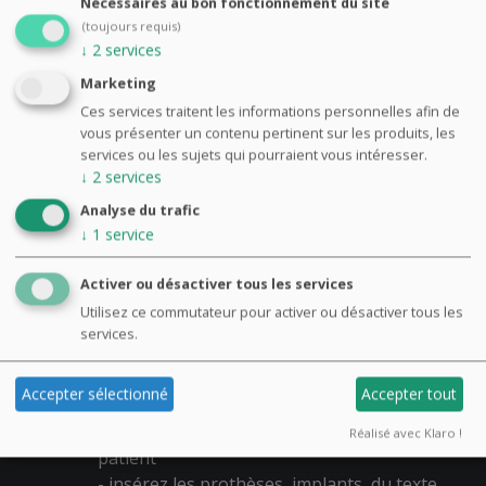
Nécessaires au bon fonctionnement du site
(toujours requis)
↓
2
services
Marketing
Ces services traitent les informations personnelles afin de
vous présenter un contenu pertinent sur les produits, les
services ou les sujets qui pourraient vous intéresser.
↓
2
services
Analyse du trafic
↓
1
service
SPÉCIALEMENT POUR
LES
Activer ou désactiver tous les services
PRATICIENS
Utilisez ce commutateur pour activer ou désactiver tous les
services.
EXPLIQUEZ
Accepter sélectionné
Accepter tout
- vos plans de traitements
- téléchargez la radio panoramique d'un
Réalisé avec Klaro !
patient
- insérez les prothèses, implants, du texte