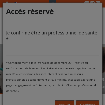
Twitter
Face
Li
Skip
SARL
to
Accès réservé
content
VOTRE COMPTE
DOCUMENTS
Je confirme être un professionnel de santé
*
TRAITEMENT
ARTICLES
* Conformément à la loi française de décembre 2011 relative au
AIDE
Personnalisez vos consentements
renforcement de la sécurité sanitaire et à ses décrets d'application de
Profitez d'un essai gratuit et sans
mai 2012, «les sections des sites internet réservées aux seuls
engagement de 10 consentements
CONTACT
professionnels de santé doivent être, a minima, accessibles après une
page d'engagement de l'internaute, certifiant qu'il est un professionnel
Expliquez vos plans de traitements, rédigez vos consentements éclairés per
de santé.»
Bienvenue sur le site
Annuler
Confirmer